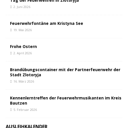
Tag der Feuerwehren in Zlotoryja
2. Juni 2026
Feuerwehrfontäne am Kristyna See
19. Mai 2026
Frohe Ostern
2. April 2026
Brandübungscontainer mit der Partnerfeuerwehr der
Stadt Zlotoryja
16. März 2026
Kennenlerntreffen der Feuerwehrmusikanten im Kreis
Bautzen
5. Februar 2026
AUSLEIHKALENDER