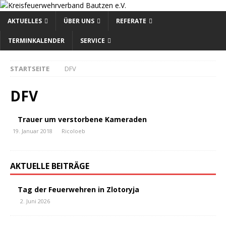
AKTUELLES
ÜBER UNS
REFERATE
TERMINKALENDER
SERVICE
STARTSEITE
DFV
DFV
Trauer um verstorbene Kameraden
19. Januar 2018
Ricoloeb
AKTUELLE BEITRÄGE
Tag der Feuerwehren in Zlotoryja
2. Juni 2026