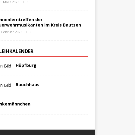
6. März 2026
0
nnenlerntreffen der
uerwehrmusikanten im Kreis Bautzen
. Februar 2026
0
LEIHKALENDER
Hüpfburg
Rauchhaus
nkemännchen