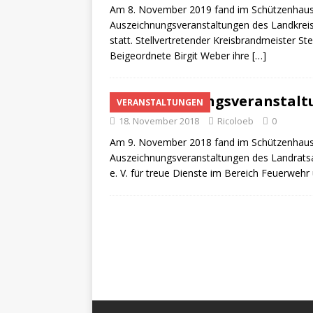
Am 8. November 2019 fand im Schützenhaus P
Auszeichnungsveranstaltungen des Landkrei
statt. Stellvertretender Kreisbrandmeister S
Beigeordnete Birgit Weber ihre
[…]
Auszeichnungsveranstaltu
VERANSTALTUNGEN
18. November 2018
Ricoloeb
0
Am 9. November 2018 fand im Schützenhaus 
Auszeichnungsveranstaltungen des Landrat
e. V. für treue Dienste im Bereich Feuerwehr