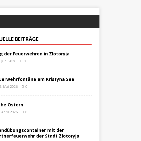
UELLE BEITRÄGE
g der Feuerwehren in Zlotoryja
. Juni 2026
0
uerwehrfontäne am Kristyna See
9. Mai 2026
0
ohe Ostern
. April 2026
0
andübungscontainer mit der
rtnerfeuerwehr der Stadt Zlotoryja