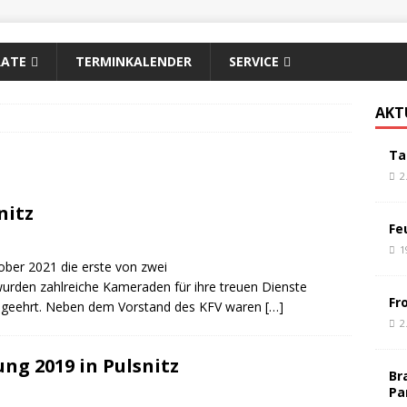
RATE
TERMINKALENDER
SERVICE
AKT
Ta
2
nitz
Fe
1
ober 2021 die erste von zwei
urden zahlreiche Kameraden für ihre treuen Dienste
Fr
e geehrt. Neben dem Vorstand des KFV waren
[…]
2
ng 2019 in Pulsnitz
Br
Pa