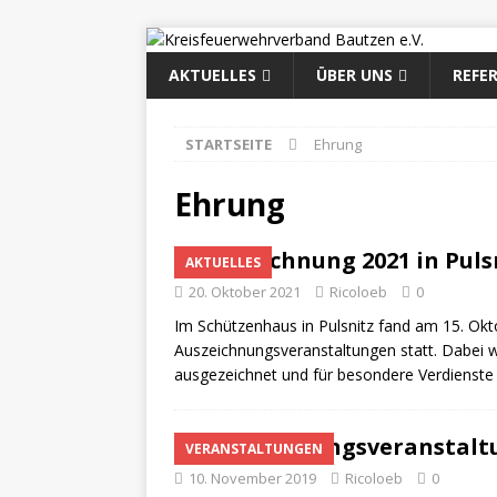
AKTUELLES
ÜBER UNS
REFE
STARTSEITE
Ehrung
Ehrung
Auszeichnung 2021 in Puls
AKTUELLES
20. Oktober 2021
Ricoloeb
0
Im Schützenhaus in Pulsnitz fand am 15. Okt
Auszeichnungsveranstaltungen statt. Dabei w
ausgezeichnet und für besondere Verdienst
Auszeichnungsveranstaltu
VERANSTALTUNGEN
10. November 2019
Ricoloeb
0