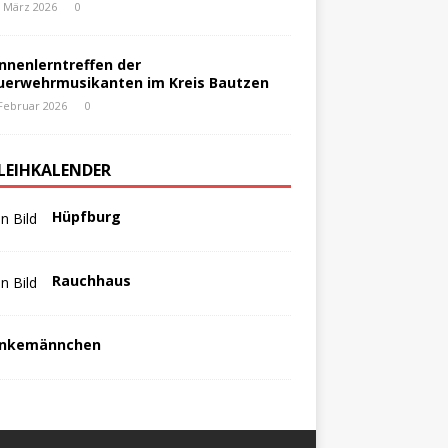
. März 2026
0
nnenlerntreffen der
uerwehrmusikanten im Kreis Bautzen
 Februar 2026
0
LEIHKALENDER
Hüpfburg
Rauchhaus
nkemännchen