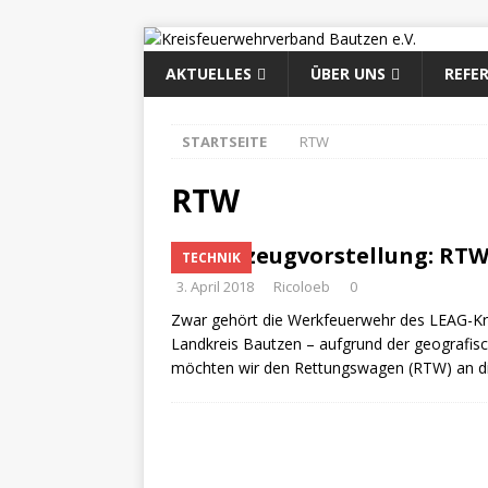
AKTUELLES
ÜBER UNS
REFE
STARTSEITE
RTW
RTW
Fahrzeugvorstellung: RT
TECHNIK
3. April 2018
Ricoloeb
0
Zwar gehört die Werkfeuerwehr des LEAG-Kra
Landkreis Bautzen – aufgrund der geografi
möchten wir den Rettungswagen (RTW) an die