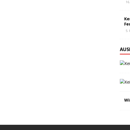
16
Ke
Fe
5.
AUS
Wi