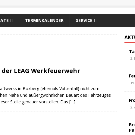
RATE
TERMINKALENDER
SERVICE
AKT
Ta
2. 
W der LEAG Werkfeuerwehr
Fe
19
ftwerks in Boxberg (ehemals Vattenfall) nicht zum
schen Nähe und außergwöhnlichen Bauart des Fahrzeuges
Fr
ser Stelle genauer vorstellen. Das
[…]
2. 
Br
Pa