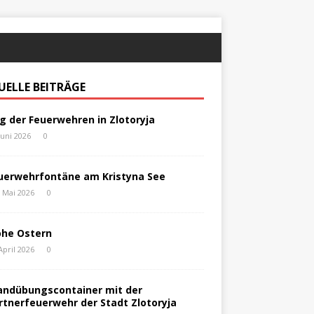
UELLE BEITRÄGE
g der Feuerwehren in Zlotoryja
Juni 2026
0
uerwehrfontäne am Kristyna See
. Mai 2026
0
ohe Ostern
April 2026
0
andübungscontainer mit der
rtnerfeuerwehr der Stadt Zlotoryja