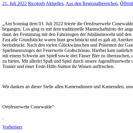
21. Juli 2022
Ricoloeb
Aktuelles
,
Aus den Regionalbereichen
,
Öffentl
„Am Sonntag dem 03. Juli 2022 feierte die Ortsfeuerwehr Cunewalde 
begangen. Los ging es mit dem traditionelle Mannschaftsfoto der ang
dann der Festumzug mit den Fahrzeugen der Jubiläumswehr und den an
Fast alle Grundstücke waren bunt geschmückt und es gab als Anerken
beeindruckt. Nach den vielen Glückwünschen und Präsenten der Gast
Spielmannszuges der Feuerwehr Großschönau. Hierbei kam natürlich da
mit einem Schwein am Spieß sowie drei Fässer Bier zu überraschen,
zu bieten. Mit allerlei Spaß und Spiel durch unsere Jugendfeuerweh
Trainer und einer Erste-Hilfe-Station ihr Wissen auffrischen.
Wir danken an dieser Stelle allen Kameradinnen und Kameraden, unse
Ortsfeuerwehr Cunewalde“
Vorheriger