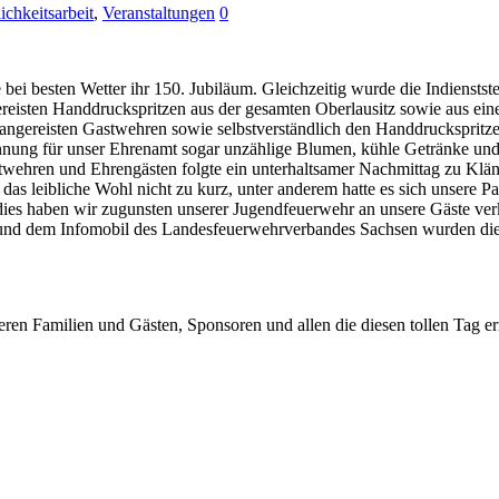
ichkeitsarbeit
,
Veranstaltungen
0
bei besten Wetter ihr 150. Jubiläum. Gleichzeitig wurde die Indienst
ereisten Handdruckspritzen aus der gesamten Oberlausitz sowie aus ei
gereisten Gastwehren sowie selbstverständlich den Handdruckspritzen
nung für unser Ehrenamt sogar unzählige Blumen, kühle Getränke und k
wehren und Ehrengästen folgte ein unterhaltsamer Nachmittag zu Klä
s leibliche Wohl nicht zu kurz, unter anderem hatte es sich unsere P
 dies haben wir zugunsten unserer Jugendfeuerwehr an unsere Gäste ve
r und dem Infomobil des Landesfeuerwehrverbandes Sachsen wurden die 
ren Familien und Gästen, Sponsoren und allen die diesen tollen Tag e