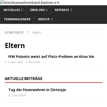
AKTUELLES
ÜBER UNS
REFERATE
TERMINKALENDER
SERVICE
STARTSEITE
Eltern
Eltern
FFW Pulsnitz weist auf Platz-Problem an Kitas hin
5. April 2018
Ricoloeb
AKTUELLE BEITRÄGE
Tag der Feuerwehren in Zlotoryja
2. Juni 2026