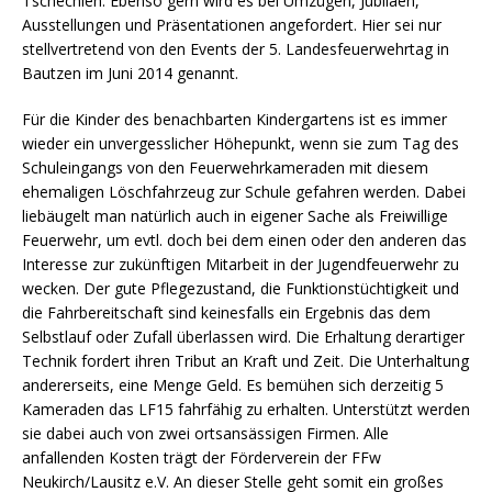
Tschechien. Ebenso gern wird es bei Umzügen, Jubiläen,
Ausstellungen und Präsentationen angefordert. Hier sei nur
stellvertretend von den Events der 5. Landesfeuerwehrtag in
Bautzen im Juni 2014 genannt.
Für die Kinder des benachbarten Kindergartens ist es immer
wieder ein unvergesslicher Höhepunkt, wenn sie zum Tag des
Schuleingangs von den Feuerwehrkameraden mit diesem
ehemaligen Löschfahrzeug zur Schule gefahren werden. Dabei
liebäugelt man natürlich auch in eigener Sache als Freiwillige
Feuerwehr, um evtl. doch bei dem einen oder den anderen das
Interesse zur zukünftigen Mitarbeit in der Jugendfeuerwehr zu
wecken. Der gute Pflegezustand, die Funktionstüchtigkeit und
die Fahrbereitschaft sind keinesfalls ein Ergebnis das dem
Selbstlauf oder Zufall überlassen wird. Die Erhaltung derartiger
Technik fordert ihren Tribut an Kraft und Zeit. Die Unterhaltung
andererseits, eine Menge Geld. Es bemühen sich derzeitig 5
Kameraden das LF15 fahrfähig zu erhalten. Unterstützt werden
sie dabei auch von zwei ortsansässigen Firmen. Alle
anfallenden Kosten trägt der Förderverein der FFw
Neukirch/Lausitz e.V. An dieser Stelle geht somit ein großes