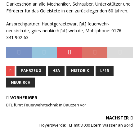
Dankeschön an alle Mechaniker, Schrauber, Unter-stützer und
Förderer für das Geleistete in den zurückliegenden 60 Jahren.
Ansprechpartner: Hauptgeraetewart [at] feuerwehr-
neukirch.de, gries-neukirch [at] web.de, Mobilphone: 0176 –
341 902 63
FAHRZEUG
H3A
HISTORIK
LF15
NEUKIRCH
VORHERIGER
BTL führt Feuerwehrtechnik in Bautzen vor
NÄCHSTER
Hoyerswerda: TLF mit 8.000 Litern Wasser an Bord