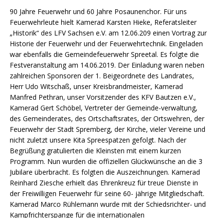
90 Jahre Feuerwehr und 60 Jahre Posaunenchor. Für uns
Feuerwehrleute hielt Kamerad Karsten Hieke, Referatsleiter
„Historik“ des LFV Sachsen e.V. am 12.06.209 einen Vortrag zur
Historie der Feuerwehr und der Feuerwehrtechnik. Eingeladen
war ebenfalls die Gemeindefeuerwehr Spreetal. Es folgte die
Festveranstaltung am 14.06.2019. Der Einladung waren neben
zahlreichen Sponsoren der 1. Beigeordnete des Landrates,
Herr Udo Witschaß, unser Kreisbrandmeister, Kamerad
Manfred Pethran, unser Vorsitzender des KFV Bautzen e.V.,
Kamerad Gert Schöbel, Vertreter der Gemeinde-verwaltung,
des Gemeinderates, des Ortschaftsrates, der Ortswehren, der
Feuerwehr der Stadt Spremberg, der Kirche, vieler Vereine und
nicht zuletzt unsere Kita Spreespatzen gefolgt. Nach der
Begrüßung gratulierten die Kleinsten mit einem kurzen
Programm. Nun wurden die offiziellen Glückwünsche an die 3
Jubilare überbracht. Es folgten die Auszeichnungen. Kamerad
Reinhard Ziesche erhielt das Ehrenkreuz für treue Dienste in
der Freiwilligen Feuerwehr für seine 60- jährige Mitgliedschaft.
Kamerad Marco Rühlemann wurde mit der Schiedsrichter- und
Kampfrichterspange für die internationalen